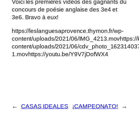
Voici les premières vidéos des gagnants du
concours de poésie anglaise des 3e4 et
3e6. Bravo à eux!
https://leslanguesaprovence.thymon.fr/wp-
content/uploads/2021/06/IMG_4213.movhttps://
content/uploads/2021/06/cdv_photo_16231403
1.movhttps://youtu.be/Y9V7jDofWX4
←
CASAS IDEALES
¡CAMPEONATO!
→