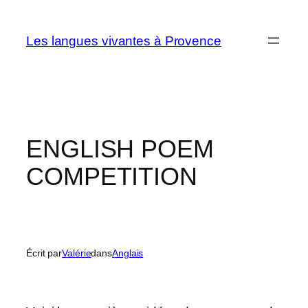
Aller
au
Les langues vivantes à Provence
contenu
ENGLISH POEM
COMPETITION
Écrit par
Valérie
dans
Anglais