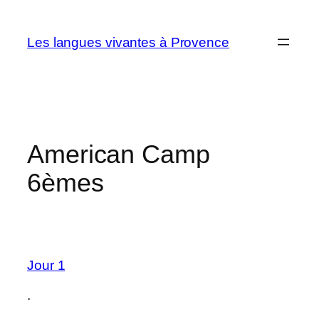
Aller
au
Les langues vivantes à Provence
contenu
American Camp
6èmes
Jour 1
.