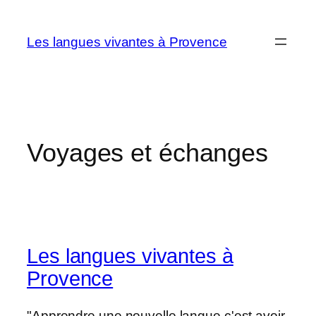
Aller
au
Les langues vivantes à Provence
contenu
Voyages et échanges
Les langues vivantes à
Provence
"Apprendre une nouvelle langue c'est avoir